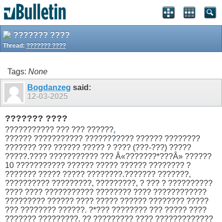
??????? ????
Thread:
??????? ????
Tags:
None
Bogdanzeg
said:
12-03-2025
??????? ????
??????????? ??? ??? ??????
.
?????? ??????????? ??????????? ?????? ????????
??????? ??? ?????? ????? ? ???? (???-???) ?????
?????.???? ??????????? ??? Â«???????*???Â» ??????
10 ??????????? ?????? ????? ?????? ???????? ?
??????? ????? ????? ????????.??????? ???????,
?????????? ?????????, ?????????, ? ??? ? ??????????
???? ???? ??????????? ???????? ???? ????????????
????????? ?????? ???? ????? ?????? ???????? ?????
??? ???????? ??????. ?*??? ???????? ??? ????? ????
??????? ?????????. ?? ????????? ???? ?????????????