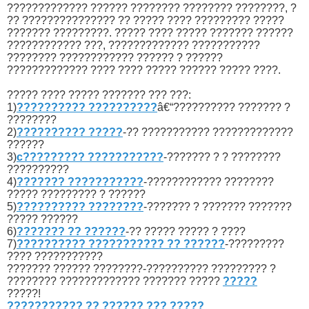
????????????? ?????? ???????? ???????? ????????, ?
?? ??????????????? ?? ????? ???? ????????? ?????
??????? ?????????. ????? ???? ????? ??????? ??????
???????????? ???, ????????????? ???????????
???????? ???????????? ?????? ? ??????
????????????? ???? ???? ????? ?????? ????? ????.
????? ???? ????? ??????? ??? ???:
1)
?????????? ??????????
â€“?????????? ??????? ?
????????
2)
?????????? ?????
-?? ??????????? ?????????????
??????
3)
c????????? ???????????
-??????? ? ? ????????
??????????
4)
??????? ???????????
-???????????? ????????
????? ????????? ? ??????
5)
?????????? ????????
-??????? ? ??????? ???????
????? ??????
6)
??????? ?? ??????
-?? ????? ????? ? ????
7)
?????????? ??????????? ?? ??????
-?????????
???? ???????????
??????? ?????? ????????-?????????? ????????? ?
???????? ????????????? ??????? ?????
?????
?????!
??????????? ?? ?????? ??? ?????