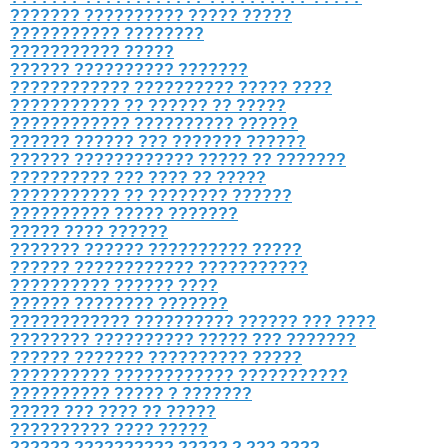
??????? ?????????? ????? ?????
??????????? ????????
??????????? ?????
?????? ?????????? ???????
???????????? ?????????? ????? ????
??????????? ?? ?????? ?? ?????
???????????? ?????????? ??????
?????? ?????? ??? ??????? ??????
?????? ???????????? ????? ?? ???????
?????????? ??? ???? ?? ?????
??????????? ?? ???????? ??????
?????????? ????? ???????
????? ???? ??????
??????? ?????? ?????????? ?????
?????? ???????????? ???????????
?????????? ?????? ????
?????? ???????? ???????
???????????? ?????????? ?????? ??? ????
???????? ?????????? ????? ??? ???????
?????? ??????? ?????????? ?????
?????????? ???????????? ???????????
?????????? ????? ? ???????
????? ??? ???? ?? ?????
?????????? ???? ?????
?????? ?????????? ????? ? ??? ????